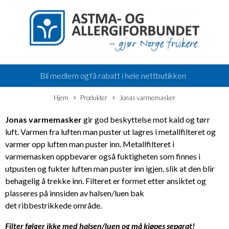
Bli medlem og få rabatt i hele nettbutikken
Hjem
Produkter
Jonas varmemasker
Jonas varmemasker
gir god beskyttelse mot kald og tørr
luft. Varmen fra luften man puster ut lagres i metallfilteret og
varmer opp luften man puster inn. Metallfilteret i
varmemasken oppbevarer også fuktigheten som finnes i
utpusten og fukter luften man puster inn igjen, slik at den blir
behagelig å trekke inn. Filteret er formet etter ansiktet og
plasseres på innsiden av halsen/luen bak
det ribbestrikkede område.
Filter følger ikke med halsen/luen og må kjøpes separat!