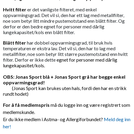
Hvitt filter
er det vanligste filteret, med enkel
oppvarmingsgrad. Det vil si, den har ett lag med metallfilter,
noe som betyr litt mindre pustemotstand enn blått filter. Og
derfor er den bedre egnet for personer med dårlig
lungekapasitet/kols enn blått filter.
Blått filter
har dobbel oppvarmingsgrad, til bruk hvis
temperaturen er ekstra lav. Det vil si, den har to lag med
metallfilter, noe som betyr litt større pustemotstand enn hvitt
filter. Derfor er ikke dette
egnet for personer med dårlig
lungekapasitet/kols.
OBS: Jonas Sport blå + Jonas Sport grå har begge enkel
oppvarmingsgrad!
(Jonas Sport kan brukes uten hals, fordi den har en strikk
rundt hodet)
For å få medlemspris
må du logge inn og være registrert som
medlemskunde.
Er du ikke medlem i Astma- og Allergiforbundet?
Meld deg inn
her!