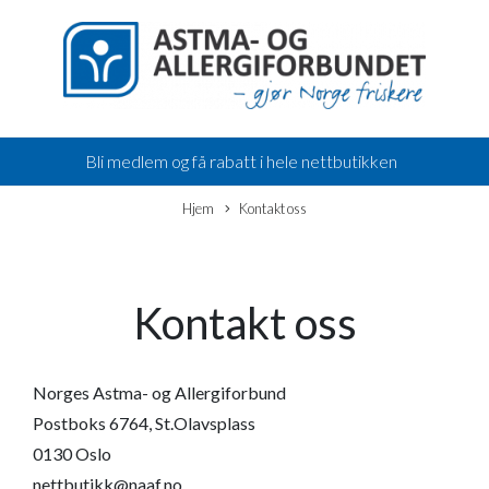
Bli medlem og få rabatt i hele nettbutikken
Hjem
Kontakt oss
Kontakt oss
Norges Astma- og Allergiforbund
Postboks 6764, St.Olavsplass
0130 Oslo
nettbutikk@naaf.no