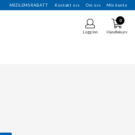
MEDLEMSRABATT
Kontakt oss
Om oss
Min konto
0
Logg inn
Handlekurv