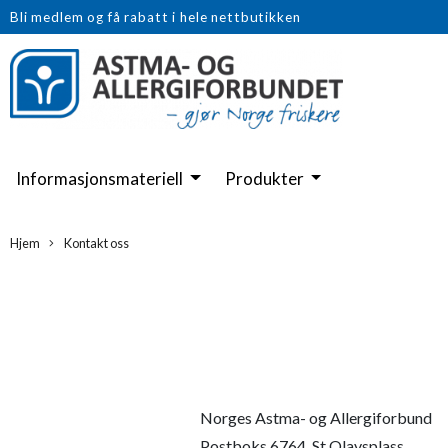
Bli medlem og få rabatt i hele nettbutikken
Informasjonsmateriell
Produkter
Hjem
Kontakt oss
Norges Astma- og Allergiforbund
Postboks 6764, St.Olavsplass