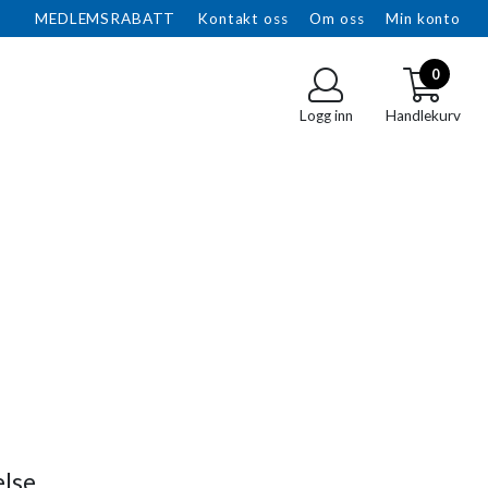
MEDLEMSRABATT
Kontakt oss
Om oss
Min konto
0
Logg inn
Handlekurv
else