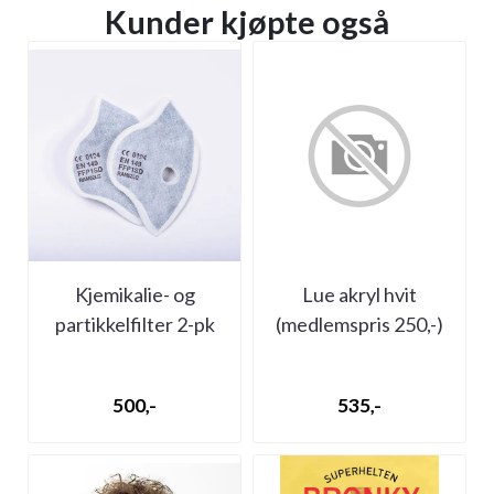
Kunder kjøpte også
Kjemikalie- og
Lue akryl hvit
partikkelfilter 2-pk
(medlemspris 250,-)
(medlemspris 350,-)
(bilde mangler)
500,-
535,-