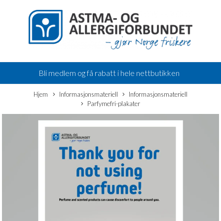
Bli medlem og få rabatt i hele nettbutikken
Hjem
Informasjonsmateriell
Informasjonsmateriell
Parfymefri-plakater