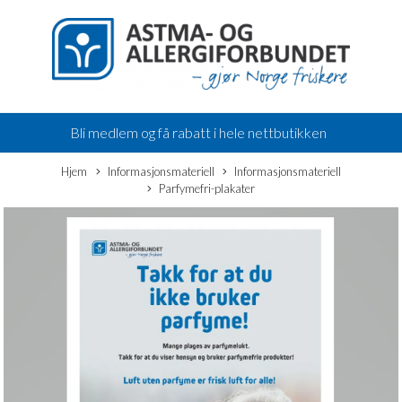
Bli medlem og få rabatt i hele nettbutikken
Hjem
Informasjonsmateriell
Informasjonsmateriell
Parfymefri-plakater