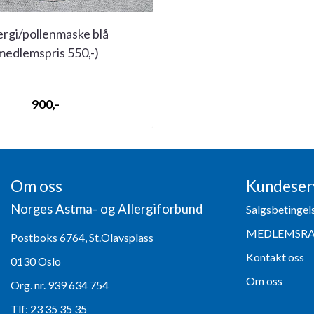
ergi/pollenmaske blå
medlemspris 550,-)
900,-
Om oss
Kundeser
Norges Astma- og Allergiforbund
Salgsbetingel
MEDLEMSR
Postboks 6764, St.Olavsplass
Kontakt oss
0130 Oslo
Om oss
Org. nr. 939 634 754
Tlf:
23 35 35 35