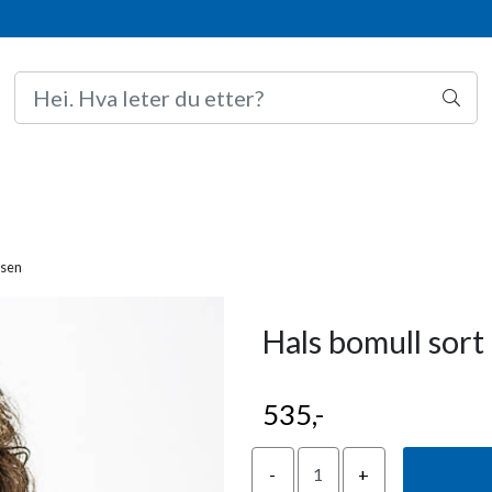
ksen
Hals bomull sort
535,-