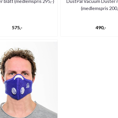
r blått (medlemspris 295,-)
DustPal Vacuum Duster re
(medlemspris 200,
575,-
490,-