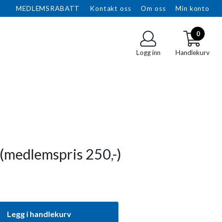
MEDLEMSRABATT
Kontakt oss
Om oss
Min konto
0
Logg inn
Handlekurv
 (medlemspris 250,-)
Legg i handlekurv