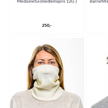
Medisinetui (medlemspris 120,-)
Barnefilte
250,-