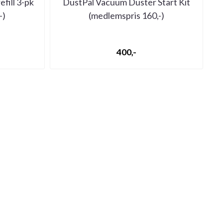
fill 3-pk
DustPal Vacuum Duster Start Kit
-)
(medlemspris 160,-)
400,-