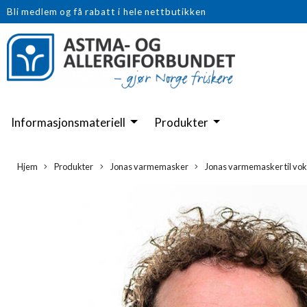
Bli medlem og få rabatt i hele nettbutikken
Informasjonsmateriell
Produkter
Hjem
Produkter
Jonas varmemasker
Jonas varmemasker til vo