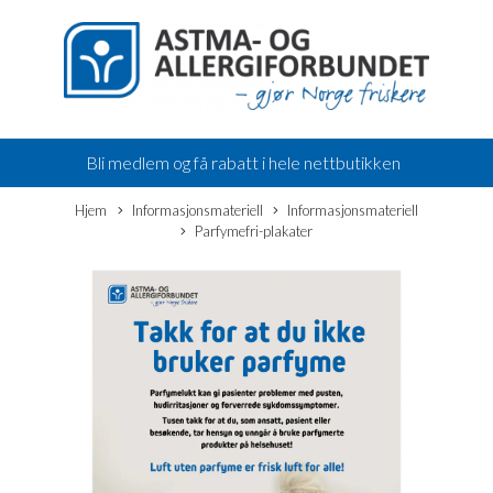
Bli medlem og få rabatt i hele nettbutikken
Hjem
Informasjonsmateriell
Informasjonsmateriell
Parfymefri-plakater