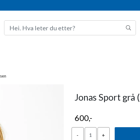
ksen
Jonas Sport grå 
600,-