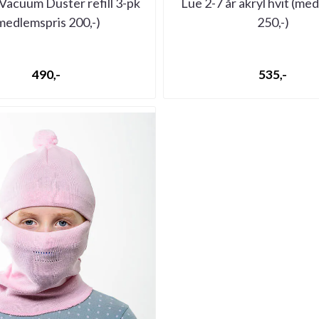
Vacuum Duster refill 3-pk
Lue 2-7 år akryl hvit (me
medlemspris 200,-)
250,-)
490,-
535,-