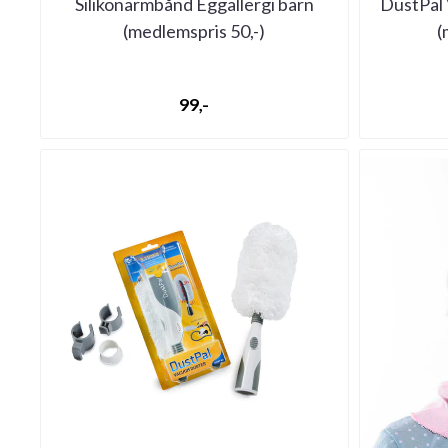
Silikonarmbånd Eggallergi barn
DustPal 
(medlemspris 50,-)
(
99,-