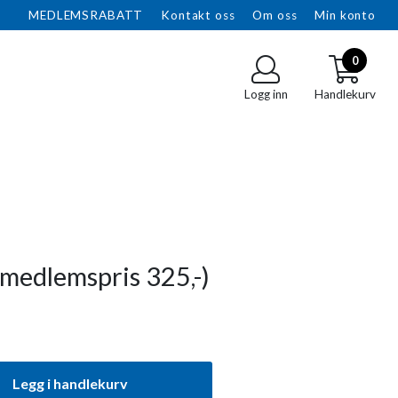
MEDLEMSRABATT
Kontakt oss
Om oss
Min konto
0
Logg inn
Handlekurv
(medlemspris 325,-)
Legg i handlekurv