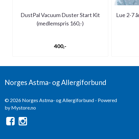
DustPal Vacuum Duster Start Kit
Lue 2-7 å
(medlemspris 160,-)
400,-
Norges Astma- og Allergiforbund
© 2026 Norges Astma- og Allergiforbund - Powered
by
Mystore.no