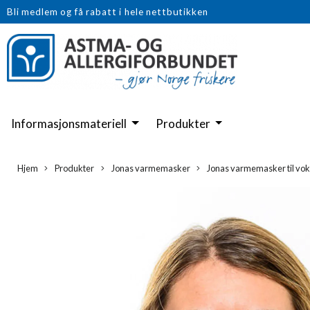
Bli medlem og få rabatt i hele nettbutikken
Informasjonsmateriell
Produkter
Hjem
Produkter
Jonas varmemasker
Jonas varmemasker til vo