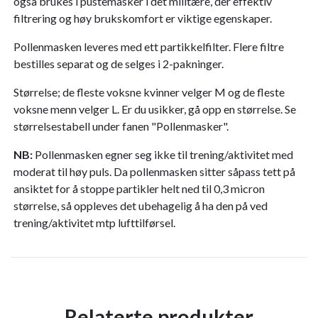
også brukes i pustemasker i det militære, der effektiv
filtrering og høy brukskomfort er viktige egenskaper.
Pollenmasken leveres med ett partikkelfilter. Flere filtre
bestilles separat og de selges i 2-pakninger.
Størrelse; de fleste voksne kvinner velger M og de fleste
voksne menn velger L. Er du usikker, gå opp en størrelse. Se
størrelsestabell under fanen "Pollenmasker".
NB:
Pollenmasken egner seg ikke til trening/aktivitet med
moderat til høy puls. Da pollenmasken sitter såpass tett på
ansiktet for å stoppe partikler helt ned til 0,3 micron
størrelse, så oppleves det ubehagelig å ha den på ved
trening/aktivitet mtp lufttilførsel.
Relaterte produkter