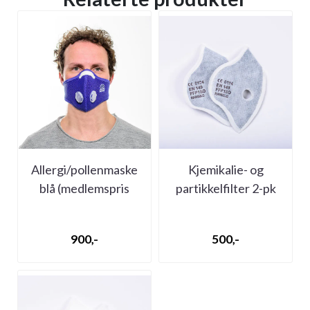
Allergi/pollenmaske
Kjemikalie- og
blå (medlemspris
partikkelfilter 2-pk
550,-)
(medlemspris 350,-)
900,-
500,-