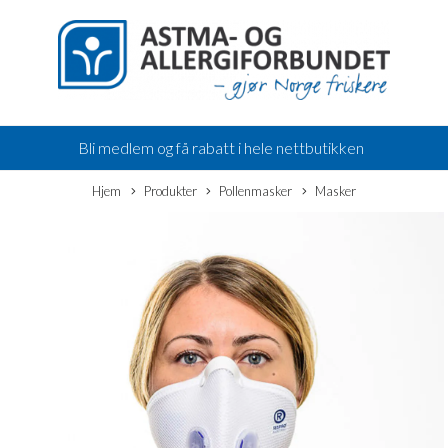
Bli medlem og få rabatt i hele nettbutikken
Hjem
Produkter
Pollenmasker
Masker