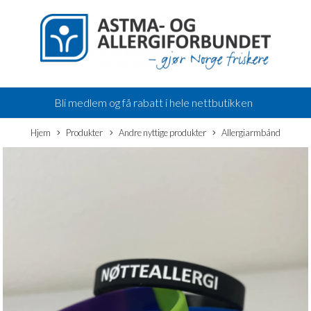
Bli medlem og få rabatt i hele nettbutikken
Hjem
Produkter
Andre nyttige produkter
Allergiarmbånd