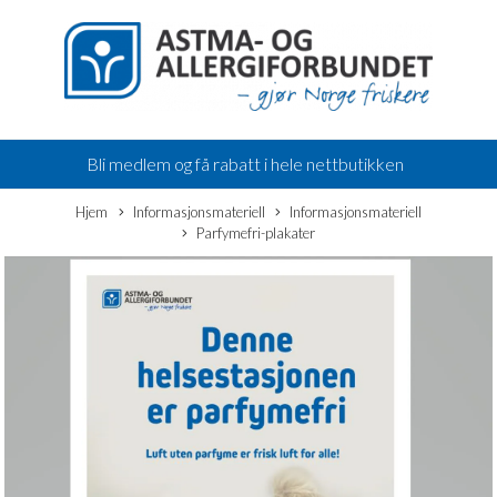
Bli medlem og få rabatt i hele nettbutikken
Hjem
Informasjonsmateriell
Informasjonsmateriell
Parfymefri-plakater