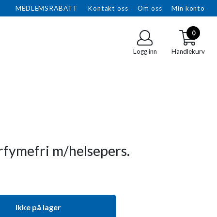
MEDLEMSRABATT
Kontakt oss
Om oss
Min konto
0
Logg inn
Handlekurv
rfymefri m/helsepers.
Ikke på lager