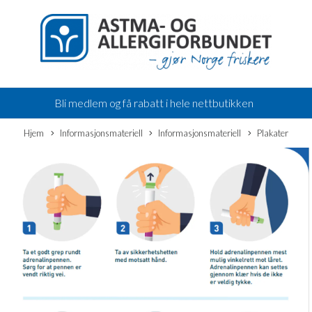
Bli medlem og få rabatt i hele nettbutikken
Hjem
Informasjonsmateriell
Informasjonsmateriell
Plakater