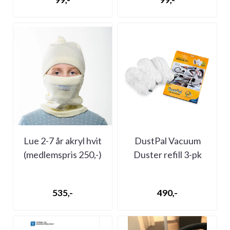
Lue 2-7 år akryl hvit
DustPal Vacuum
(medlemspris 250,-)
Duster refill 3-pk
(medlemspris 200,-)
535,-
490,-