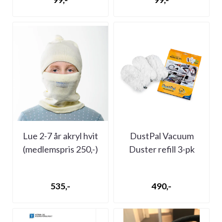
Lue 2-7 år akryl hvit
DustPal Vacuum
(medlemspris 250,-)
Duster refill 3-pk
(medlemspris 200,-)
535,-
490,-