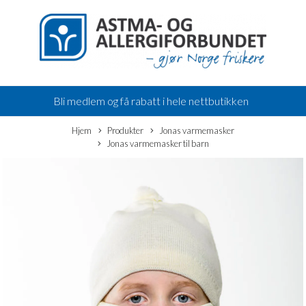
Bli medlem og få rabatt i hele nettbutikken
Hjem
Produkter
Jonas varmemasker
Jonas varmemasker til barn