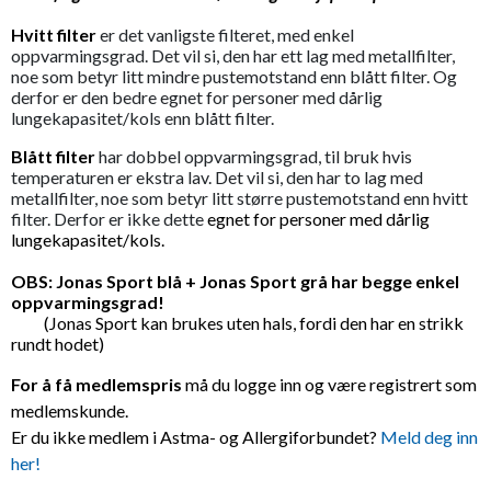
Hvitt filter
er det vanligste filteret, med enkel
oppvarmingsgrad. Det vil si, den har ett lag med metallfilter,
noe som betyr litt mindre pustemotstand enn blått filter. Og
derfor er den bedre egnet for personer med dårlig
lungekapasitet/kols enn blått filter.
Blått filter
har dobbel oppvarmingsgrad, til bruk hvis
temperaturen er ekstra lav. Det vil si, den har to lag med
metallfilter, noe som betyr litt større pustemotstand enn hvitt
filter. Derfor er ikke dette
egnet for personer med dårlig
lungekapasitet/kols.
OBS: Jonas Sport blå + Jonas Sport grå har begge enkel
oppvarmingsgrad!
(Jonas Sport kan brukes uten hals, fordi den har en strikk
rundt hodet)
For å få medlemspris
må du logge inn og være registrert som
medlemskunde.
Er du ikke medlem i Astma- og Allergiforbundet?
Meld deg inn
her!