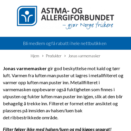
Bli medlem og få rabatt i hele nettbutikken
Hjem
Produkter
Jonas varmemasker
Jonas varmemasker
gir god beskyttelse mot kald og tørr
luft. Varmen fra luften man puster ut lagres i metallfilteret og
varmer opp luften man puster inn. Metallfilteret i
varmemasken oppbevarer også fuktigheten som finnes i
utpusten og fukter luften man puster inn igjen, slik at den blir
behagelig å trekke inn. Filteret er formet etter ansiktet og
plasseres på innsiden av halsen/luen bak
det ribbestrikkede område.
Filter følger ikke med halsen/luen og må kjøpes separat!